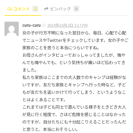
コメント
2
ピンバック
0
curu-curu
2019年10月2日 3:17 PM
女の子が行方不明になった翌日から、毎日、心配で心配
でニュースやTwitterをチェックしています。女の子やご
家族のことを思うと本当につらいですね。
お母さんがインタビューでおっしゃってましたが、悔や
んでも悔やんでも、という気持ちが痛いほど伝わってき
ました。
私たち家族はここまでの大人数でのキャンプは経験がな
いですが、友だち家族とキャンプへ行った時など、子ど
もが友だちを追いかけて行ってしまう、というようなこ
とはよくあることです。
これまでは子ども同士で遊んでいる様子をときどき大人
が見に行く程度で、さほど危険を感じることはなかった
のですが、自分たちにも十分起こりえることだったんだ
と思うと、本当におそろしい。