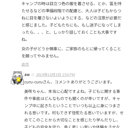
キャンプの時は目立つ色の服を着させる、とか、笛を持
たせるなどの準備段階での配慮と、大人は子どもからつ
ねに目を離さないよいようにする、などの注意が必要だ
と感じました。子どもたちにも、もし迷子になってしま
ったら、、、と、しっかり話しておくことも大事です
ね。
女の子がどうか無事に、ご家族のもとに帰ってくること
を願ってやみません。
返信
aw
2019年10月3日 2:50 PM
curu-curuさん、コメントありがとうございます。
美咲ちゃん、本当に心配ですよね。子どもに関する事
件や事故はどんなものでも聞くのが辛いですが、キャ
ンプ中に起きたということでいつも以上に身につまさ
れる思いです。何もできず忸怩たる思いでいますが、せ
めてこのことから大切なことを感じたり学んだりし、
子どもの安全を守り、辛く悲しい思いや体験をさせな