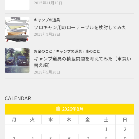
2015年11月10日
キャンプの道具
ソロキャン用のローテーブルを検討してみた
2019年9月27日
お金のこと
/
キャンプの道具
/
車のこと
キャンプ道具の積載問題を考えてみた（車買い
替え編）
2018年5月30日
CALENDAR
2026年8月
月
火
水
木
金
土
日
1
2
3
4
5
6
7
8
9