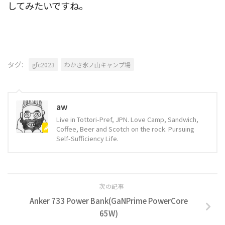
してみたいですね。
タグ:
gfc2023
わかさ氷ノ山キャンプ場
aw
Live in Tottori-Pref, JPN. Love Camp, Sandwich,
Coffee, Beer and Scotch on the rock. Pursuing
Self-Sufficiency Life.
次の記事
Anker 733 Power Bank(GaNPrime PowerCore
65W)