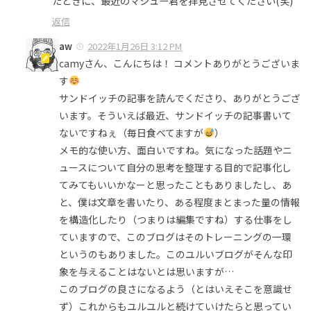
たときに、最近のマシュー君を拝見させてください(笑)
返信
aw
2022年1月26日 3:12 PM
camyさん、こんにちは！ コメントありがとうございま
す
サンドイッチの記事を読んでくださり、ありがとうござ
います。そういえば最近、サンドイッチの記事書いて
ないですねぇ（毎日食べてますが
）
メモ的な使い方、面白いですね。気になった話題やニ
ュースについて自分の思考を整理する目的で記事化し
てみてもいいかなーと思ったこともありましたし、あ
と、僕は文章を書いたり、ある程度まとまった量の情報
を構造化したり（つまりは編集ですね）する仕事をし
ていますので、このブログはそのトレーニングの一環
というのもありました。このユルいブログがそんな印
象を与えることはないとは思いますが…
このブログの良さになるよう（とはいえそこを意識せ
ず）これからもユルユルと続けていけたらと思ってい