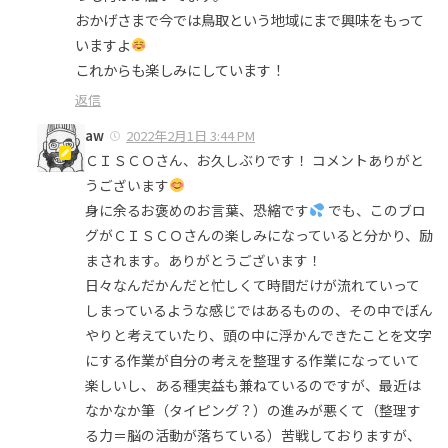
おかげさまで今では鳥取という地域にまで興味をもって
いますよ
これからも楽しみにしています！
返信
aw
2022年2月1日 3:44 PM
ＣＩＳＣＯさん、お久しぶりです！ コメントありがと
うございます
身に余るお褒めのお言葉、恐縮です
でも、このブロ
グがＣＩＳＣＯさんの楽しみになっていると分かり、励
まされます。ありがとうございます！
日々なんだかんだと忙しくて時間だけが流れていって
しまっているような感じではあるものの、その中でぼん
やりと考えていたり、頭の中に浮かんできたことを文字
にする作業が自分の考えを整理する作業になっていて
楽しいし、ある種実益も兼ねているのですが、最近は
なかなか筆（タイピング？）の進みが悪くて（整理す
る力＝脳の活動が落ちている）苦戦しておりますが、