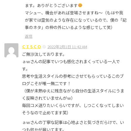
ます。ありがとうございます
マシュー、機会があれば登場させますね〜（もはや我
が家では空気のような存在になっているので、僕の「記
事のネタ」の枠の外にいるような感じでして笑）
返信
ＣＩＳＣＯ
2022年2月1日 11:42 AM
ご無沙汰しております。
ａｗさんの記事でいつも感化されまくっている一人で
す。
思考や生活スタイルの参考にさせてもらっているこのブ
ログこそが唯一無二です！
（僕が未熟ゆえに残念ながら自分の生活スタイルにうま
く反映されていませんがｗ）
毎回コメ送りたいくらいですが、しつこくなってしまい
そうなので止めてます笑）
ａｗさんの丁寧な記事は心地よさと気づきだらけで、い
つも何かが届いてます。