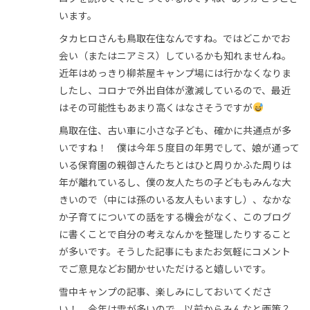
います。
タカヒロさんも鳥取在住なんですね。ではどこかでお
会い（またはニアミス）しているかも知れませんね。
近年はめっきり柳茶屋キャンプ場には行かなくなりま
したし、コロナで外出自体が激減しているので、最近
はその可能性もあまり高くはなさそうですが
鳥取在住、古い車に小さな子ども、確かに共通点が多
いですね！ 僕は今年５度目の年男でして、娘が通って
いる保育園の親御さんたちとはひと周りかふた周りは
年が離れているし、僕の友人たちの子どももみんな大
きいので（中には孫のいる友人もいますし）、なかな
か子育てについての話をする機会がなく、このブログ
に書くことで自分の考えなんかを整理したりすること
が多いです。そうした記事にもまたお気軽にコメント
でご意見などお聞かせいただけると嬉しいです。
雪中キャンプの記事、楽しみにしておいてくださ
い！ 今年は雪が多いので、以前からみんなと画策？