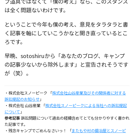
プ道具ではなくて「僕の考え」なら、このスタンス
は全く問題ないわけです。
ということで今年も僕の考え、意見をタラタラと書
く記事を軸にしていこうかなと開き直っているとこ
ろです。
早晩、sotoshiruから「あなたのブログ、キャンプ
の記事少ないから除外します」と宣告されそうです
が（笑）。
・株式会社スノーピーク 「
株式会社山谷産業及びその関係者に対する
訴訟提起のお知らせ
」
・株式会社 山谷産業 「
株式会社スノーピークによる当社への訴訟提起
について
」
参考記事
訴訟問題について過去の経緯含めてとても分かりやすく書かれ
た記事です。
・残念キャンプでごめんなさいっ！ 「
またもや村の鍛冶屋とスノーピ