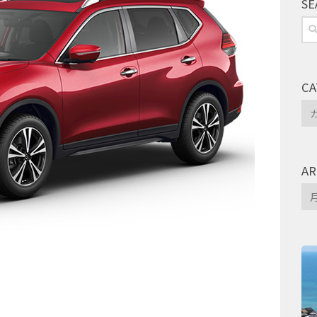
SE
検
索:
CA
Ca
AR
Arc