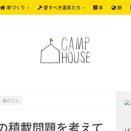
家づくり
愛すべき道具たち
本
旅
車のこと
の積載問題を考えて
LA