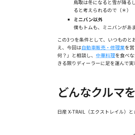
鳥取は冬になると雪が降る
ると考えられるので（＊）
ミニバン以外
僕もトムも、ミニバンがあ
この3つを条件として、いつものと
え、今回は
自動車販売・修理業
を営
何？」と相談し、
中華料理
を食べな
きる限りディーラーに足を運んで実
どんなクルマ
日産 X-TRAIL（エクストレイル）