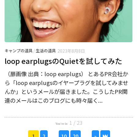
キャンプの道具
/
生活の道具
2023年8月8日
loop earplugsのQuietを試してみた
（扉画像 出典：loop earplugs） とあるPR会社か
ら「loop earplugsのイヤープラグを試してみませ
んか」というメールが届きました。こうしたPR関
連のメールはこのブログにも時々届く...
1 / 23
1
2
...
10
20
...
»