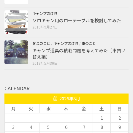
キャンプの道具
ソロキャン用のローテーブルを検討してみた
2019年9月27日
お金のこと
/
キャンプの道具
/
車のこと
キャンプ道具の積載問題を考えてみた（車買い
替え編）
2018年5月30日
CALENDAR
2026年8月
月
火
水
木
金
土
日
1
2
3
4
5
6
7
8
9