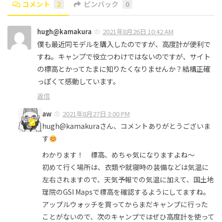
コメント
2
ピンバック
0
hugh@kamakura
2021年8月26日 10:42 AM
僕も最近同モデルを購入したのですが、高度計が便利で
すね。キャンプで役立つわけではないのですが、サイト
の標高とかってたまに知りたくなりませんか？結構正確
っぽくて感動しています。
返信
aw
2021年8月27日 3:00 PM
hugh@kamakuraさん、コメントありがとうございま
す
わかります！ 標高、めちゃ気になりますよね〜
初めて行く場所は、衣類や就寝時の装備などは気温に
左右されますので、天気予報での気温に加えて、国土地
理院のGSI Mapsで標高を確認するようにしてますね。
アップルウォッチを買ってからまだキャンプに行った
ことがないので、次のキャンプではぜひ高度計を使って