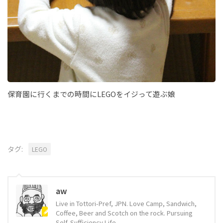
保育園に行くまでの時間にLEGOをイジって遊ぶ娘
タグ:
LEGO
aw
Live in Tottori-Pref, JPN. Love Camp, Sandwich,
Coffee, Beer and Scotch on the rock. Pursuing
Self-Sufficiency Life.