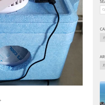
SE
検
索:
CA
Ca
AR
Arc
。