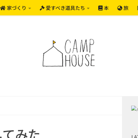
家づくり
愛すべき道具たち
本
旅
してみた
LA