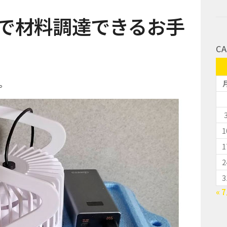
プで材料調達できるお手
CA
。
1
1
2
3
« 