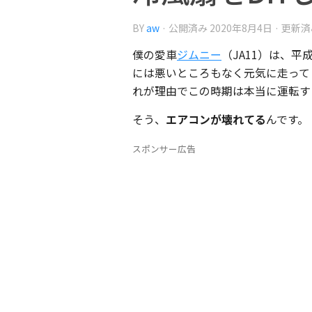
BY
aw
· 公開済み
2020年8月4日
· 更新
僕の愛車
ジムニー
（JA11）は、平
には悪いところもなく元気に走って
れが理由でこの時期は本当に運転す
そう、
エアコンが壊れてる
んです。
スポンサー広告