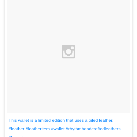
This wallet is a limited edition that uses a oiled leather.
#leather #leatheritem #wallet #rhythmhandcraftedleathers