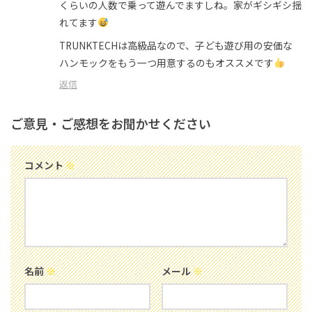
くらいの人数で乗って遊んでますしね。家がギシギシ揺
れてます
TRUNKTECHは高級品なので、子ども遊び用の安価な
ハンモックをもう一つ用意するのもオススメです
返信
ご意見・ご感想をお聞かせください
コメント
※
名前
※
メール
※