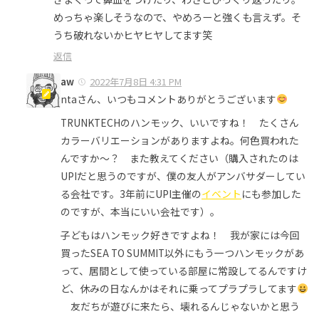
めっちゃ楽しそうなので、やめろーと強くも言えず。そ
うち破れないかヒヤヒヤしてます笑
返信
aw
2022年7月8日 4:31 PM
ntaさん、いつもコメントありがとうございます
TRUNKTECHのハンモック、いいですね！ たくさん
カラーバリエーションがありますよね。何色買われた
んですか〜？ また教えてください（購入されたのは
UPIだと思うのですが、僕の友人がアンバサダーしてい
る会社です。3年前にUPI主催の
イベント
にも参加した
のですが、本当にいい会社です）。
子どもはハンモック好きですよね！ 我が家には今回
買ったSEA TO SUMMIT以外にもう一つハンモックがあ
って、居間として使っている部屋に常設してるんですけ
ど、休みの日なんかはそれに乗ってプラプラしてます
友だちが遊びに来たら、壊れるんじゃないかと思う