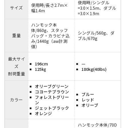
使用時/シングル
使用時/長さ2.7m×
サイズ
=3.0×1.5m、ダブル
幅1.4m
=3.0×1.9m
ハンモック本
体/860g、スタッフ
シングル/560g、ダ
重量
バッグ・カラビナ込
ブル/670g
み/1440g（aw計測
値）
最大サイ
196cm
—
ズ
125㎏
180kg(40lbs)
耐荷重量
オリーブグリーン
コヨーテブラウン
ブルー
フォレストグリー
カラー
レッド
ン
オリーブ
ジェットブラック
オレンジ
ハンモック本体/70D