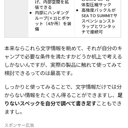
げ、内部空間を拡
体型圧縮サック
張できる
高強度バックルが
内部にハンギング
SEA TO SUMMITサ
ループ(×2)とポケ
スペンションスト
ット（4か所）を装
ラップとワンタッ
備
チで接続可
本来ならこれら文字情報を眺めて、それが自分のキ
ャンプで必要な条件を満たすかどうか机上で考える
しかないんですが、実際の製品に触れて使ってみて
検討できるってのは最高です。
しっかりと使ってみることで、文字情報だけでは分
からない情報をたくさん得ることができますし、
足
りないスペックを自分で調べて書き足す
こともでき
ますし。
スポンサー広告