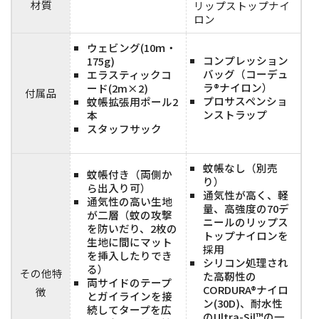
材質
リップストップナイ
ロン
ウェビング(10ｍ・
コンプレッション
175g)
バッグ（コーデュ
エラスティックコ
ラ®ナイロン）
ード(2m×2)
付属品
プロサスペンショ
蚊帳拡張用ポール2
ンストラップ
本
スタッフサック
蚊帳なし（別売
蚊帳付き（両側か
り）
ら出入り可）
通気性が高く、軽
通気性の高い生地
量、高強度の70デ
が二層（蚊の攻撃
ニールのリップス
を防いだり、2枚の
トップナイロンを
生地に間にマット
採用
を挿入したりでき
シリコン処理され
る）
その他特
た高靭性の
両サイドのテープ
CORDURA®ナイロ
徴
とガイラインを接
ン(30D)、耐水性
続してタープを広
のUltra-Sil™の一