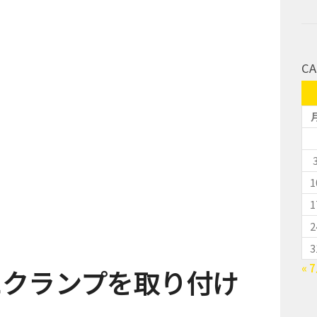
CA
1
1
2
3
« 
にクランプを取り付け