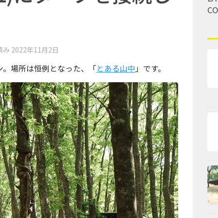
C
済み
2022年11月2日
ン。場所は恒例となった、「
とある山中
」です。