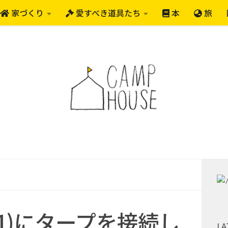
家づくり
愛すべき道具たち
本
旅
11)にタープを接続し
LA