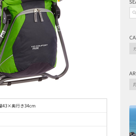
SE
検
索:
CA
Ca
AR
Arc
幅43×奥行き34cm