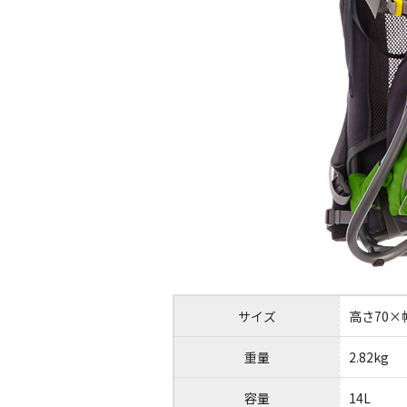
サイズ
高さ70×
重量
2.82kg
容量
14L