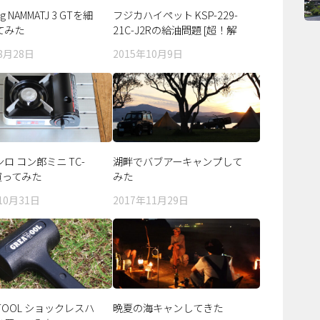
erg NAMMATJ 3 GTを細
フジカハイペット KSP-229-
てみた
21C-J2Rの給油問題 [超！解
決編]
8月28日
2015年10月9日
ロ コン郎ミニ TC-
湖畔でバブアーキャンプして
買ってみた
みた
10月31日
2017年11月29日
TTOOL ショックレスハ
晩夏の海キャンしてきた