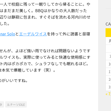
、一人で校庭に残って一眠りしてから帰ることに。や
はまだまだ美しく。BBQはかなりの大人数だった
辺りは静寂に包まれ、すぐそばを流れる河内川のせ
した。
CA
nar Solo
と
エーデルワイス
を持って外に読書と昼寝
ていませんが、よほど強い雨でなければ問題ないようです
ルワイスも、実際に使ってみると快適な使用感にす
ト内はポカポカで、シュラフなしでも眠れるほど。
1
は本気で爆睡しています（笑）。
1
2
のがいいですね。
3
« 
タ
ルナーソロLE