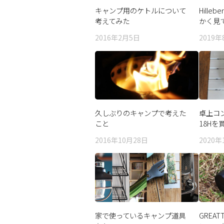
キャンプ用のケトルについて
Hilleb
考えてみた
かく見
2016年2月5日
2019年
久しぶりのキャンプで考えた
卓上コン
こと
18Hを
2016年10月28日
2020年
家で使っているキャンプ道具
GREA