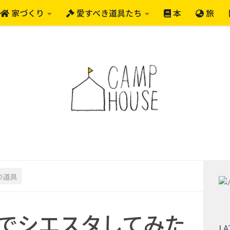
家づくり
愛すべき道具たち
本
旅
の道具
Eでシエスタしてみた
LA