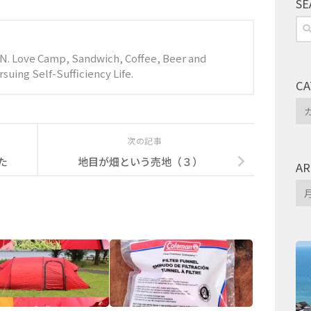
SE
検
索:
JPN. Love Camp, Sandwich, Coffee, Beer and
suing Self-Sufficiency Life.
CA
Ca
次の記事
た
地目が畑という売地（３）
AR
Arc