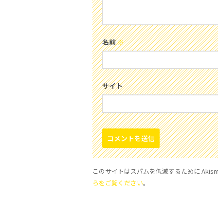
名前
※
サイト
このサイトはスパムを低減するために Akism
らをご覧ください
。