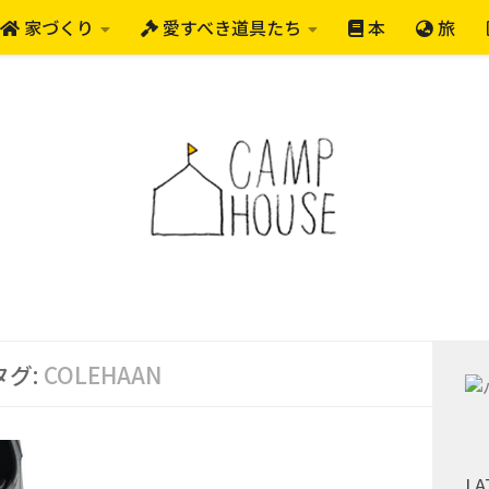
家づくり
愛すべき道具たち
本
旅
タグ:
COLEHAAN
LA