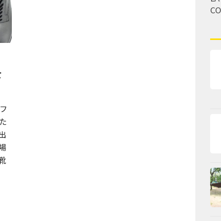
C
を
フ
た
出
場
靴