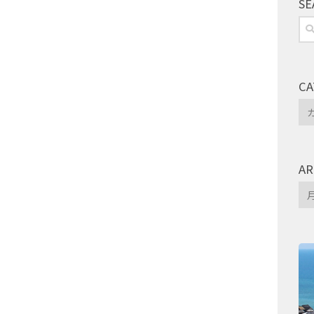
SE
検
索:
CA
Ca
AR
Arc