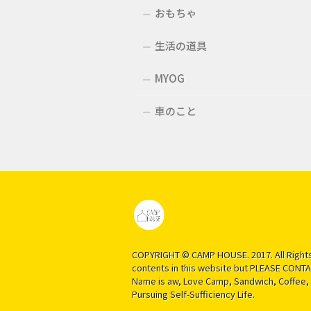
おもちゃ
生活の道具
MYOG
車のこと
COPYRIGHT © CAMP HOUSE. 2017. All Rights
contents in this website but PLEASE CONTAC
Name is aw, Love Camp, Sandwich, Coffee, 
Pursuing Self-Sufficiency Life.