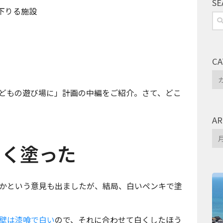
SE
下りる施設
検
索:
CA
Ca
どもの遊び場に」計画の中編をご紹介。さて、どこ
AR
Arc
白く塗った
かという意見も出ましたが、結局、白いペンキで塗
壁は漆喰で白い
ので、それに合わせて白くしたほう