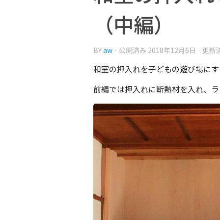
（中編）
BY
aw
· 公開済み
2018年12月6日
· 更新
和室の押入れを子どもの遊び場にす
前編では押入れに断熱材を入れ、ラ