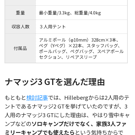
重量
最小重量/3.3kg、総重量/4.0kg
収容人数
３人用テント
アルミポール（φ10mm）328cm×3本、
ペグ（Yペグ）×22本、スタッフバッグ、
付属品
ポールバッグ、ペグバッグ、スペアポール
セクション、リペアスリーブ
ナマッジ3 GTを選んだ理由
もともと
検討記事
では、Hillebergからは2人用のテ
ントであるナマッジ2 GTを挙げていたのですが、3
人用のナマッジ3 GTにした理由は、やはり雪中キャ
ンプなどの
ソロキャンプだけでなく、家族3人ファ
ミリーキャンプでも使えたら
という気持ちからで