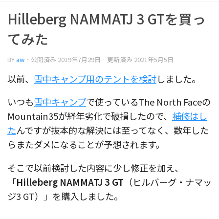
Hilleberg NAMMATJ 3 GTを買っ
てみた
BY
aw
· 公開済み
2019年7月29日
· 更新済み
2021年5月5日
以前、
雪中キャンプ用のテントを検討
しました。
いつも
雪中キャンプ
で使っているThe North Faceの
Mountain35が経年劣化で破損したので、
補修はし
た
んですが抜本的な解決には至ってなく、数年した
らまたダメになることが予想されます。
そこで以前検討した内容に少し修正を加え、
「
Hilleberg NAMMATJ 3 GT
（ヒルバーグ・ナマッ
ジ3 GT）」を購入しました。