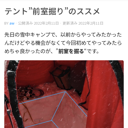
テント”前室掘り”のススメ
BY
aw
· 公開済み
2022年2月11日
· 更新済み
2022年2月11日
先日の雪中キャンプで、以前からやってみたかった
んだけどやる機会がなくて今回初めてやってみたら
めちゃ良かったのが、”
前室を掘る
“です。