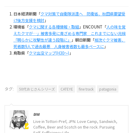
日本経済新聞「
クマ対策で自衛隊派遣へ 防衛省、秋田県要望受
け後方支援を検討
」
環境省「
クマに関する各種情報・取組
」ENCOUNT「
人の味を覚
えたクマが…」被害多発に青ざめる専門家 これまでにない兆候
「明らかに攻撃性が違う段階に」
」朝日新聞「
相次ぐクマ被害、
死者数9人で過去最悪 人身被害者数も最多ペースに
」
鳥取県「
クマ出没マップ(H30～)
」
タグ:
50代おじさんシリーズ
CATEYE
fine track
patagonia
aw
Live in Tottori-Pref, JPN. Love Camp, Sandwich,
Coffee, Beer and Scotch on the rock. Pursuing
Self-Sufficiency Life.