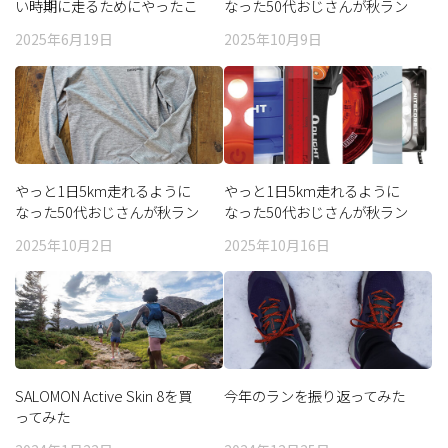
い時期に走るためにやったこ
なった50代おじさんが秋ラン
と、買ったもの
に必要なアイテムを考えてみ
2025年6月19日
2025年10月9日
た（パンツ編）
やっと1日5km走れるように
やっと1日5km走れるように
なった50代おじさんが秋ラン
なった50代おじさんが秋ラン
に必要なアイテムを考えてみ
に必要なアイテムを考えてみ
2025年10月2日
2025年10月16日
た（ベースレイヤー編）
た（その他編）
SALOMON Active Skin 8を買
今年のランを振り返ってみた
ってみた