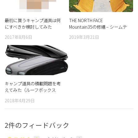
最初に買うキャンプ道具は何
THE NORTH FACE
にすべきか検討してみた
Mountain35の修繕 – シームテ
ープの貼付と加水分解ベトベ
2017年8月6日
2019年3月21日
ト対策
キャンプ道具の積載問題を考
えてみた（ルーフボックス
編）
2018年4月29日
2件のフィードバック