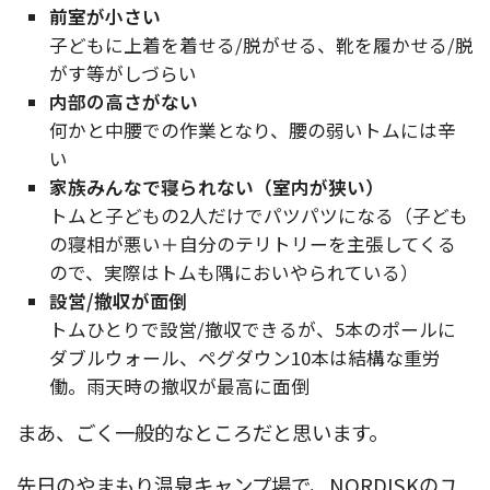
前室が小さい
子どもに上着を着せる/脱がせる、靴を履かせる/脱
がす等がしづらい
内部の高さがない
何かと中腰での作業となり、腰の弱いトムには辛
い
家族みんなで寝られない（室内が狭い）
トムと子どもの2人だけでパツパツになる（子ども
の寝相が悪い＋自分のテリトリーを主張してくる
ので、実際はトムも隅においやられている）
設営/撤収が面倒
トムひとりで設営/撤収できるが、5本のポールに
ダブルウォール、ペグダウン10本は結構な重労
働。雨天時の撤収が最高に面倒
まあ、ごく一般的なところだと思います。
先日のやまもり温泉キャンプ場で、NORDISKのユ