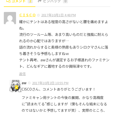
コメント
2
ピンバック
0
ＣＩＳＣＯ
2017年10月1日 4:48 PM
確かにテントはある程度の高さがないと腰を痛めますよ
ね。
流行のツールーム等、あまり高いものだと強風に耐えら
れるのか心配ではありますが…
話の流れからすると奥様の熱意もありシロクマさんに落
ち着きそうな予感もしますねｗ
テント再考、awさんが選定するお子様連れのファミテン
ト、どんなギアに着地するのか興味津々です。
返信
aw
2017年10月2日 10:55 PM
CISCOさん、コメントありがとうございます！
ファミキャン用テントの今後の展開、かなり高精度
に”読まれてる”感じしますが（僕もそんな結末になる
のではないかと予想してますが笑）、実際のところ、