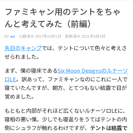
ファミキャン用のテントをちゃ
んと考えてみた（前編）
BY
aw
· 公開済み
2017年10月1日
· 更新済み
2021年3月4日
先日のキャンプ
では、テントについて色々と考えさ
せられました。
まず、僕の寝床である
Six Moon Designsのルナーソ
ロLE
。訳あって、ファミキャンなのにこれに一人で
寝ていたんですが、朝方、とてつもない結露で目が
覚めました。
もともと内部がそれほど広くないルナーソロLEに、
寝相の悪い僕。少しでも寝返りをうてばテントの内
側にシュラフが触れるわけですが、
テントは結露で