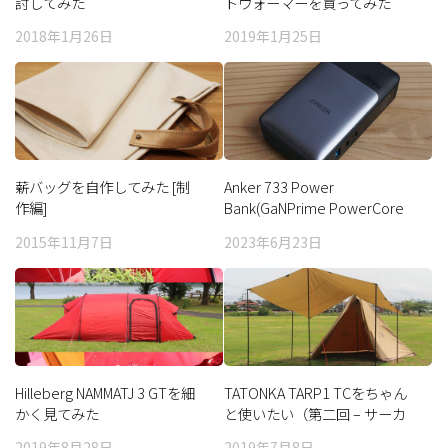
討してみた
トウォーマーを買ってみた
2018年1月26日
2019年1月25日
薪バッグを自作してみた [制
Anker 733 Power
作編]
Bank(GaNPrime PowerCore
65W)
2015年11月7日
2023年6月23日
Hilleberg NAMMATJ 3 GTを細
TATONKA TARP1 TCをちゃん
かく見てみた
と使いたい（第二回 – サーカ
スTCと連結してみた）
2019年8月28日
2019年7月8日