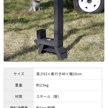
サイズ
高さ63×奥行き40×幅10cm
重量
約2.5kg
材質
スチール（鉄）
燃料消費量
約1kg/時間