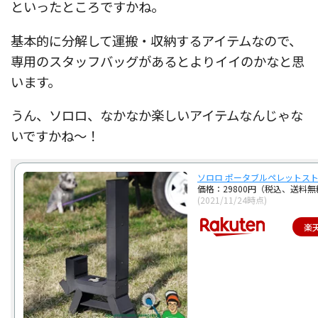
といったところですかね。
基本的に分解して運搬・収納するアイテムなので、
専用のスタッフバッグがあるとよりイイのかなと思
います。
うん、ソロロ、なかなか楽しいアイテムなんじゃな
いですかね〜！
ソロロ ポータブルペレットス
価格：29800円（税込、送料無
(2021/11/24時点)
楽