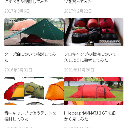
にすべきか検討してみた
ツを買ってみた
2017年8月6日
2017年2月22日
タープ泊について検討してみ
ソロキャンプの収納について
た
久しぶりに熟考してみた
（後）
2016年3月31日
2021年11月20日
雪中キャンプで使うテントを
Hilleberg NAMMATJ 3 GTを細
検討してみた
かく見てみた