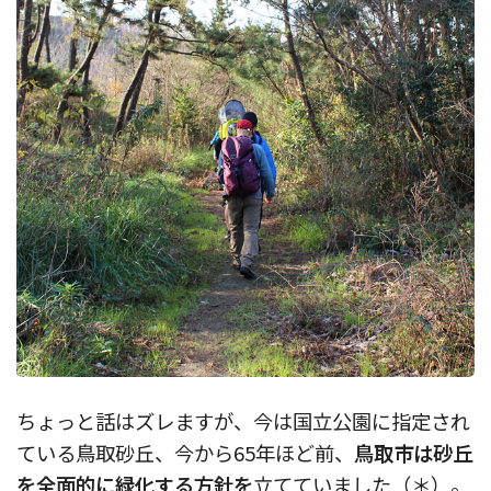
ちょっと話はズレますが、今は国立公園に指定され
ている鳥取砂丘、今から65年ほど前、
鳥取市は砂丘
を全面的に緑化する方針を
立てていました（＊）。