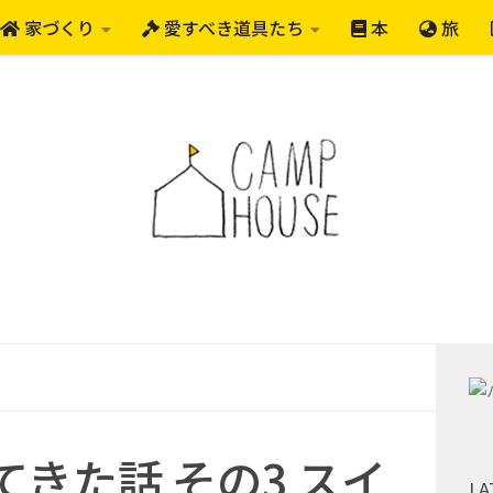
家づくり
愛すべき道具たち
本
旅
きた話 その3 スイ
LA