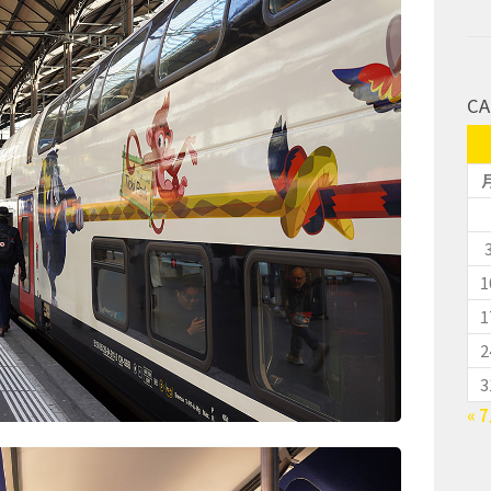
CA
1
1
2
3
« 