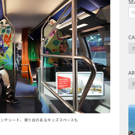
SE
検
索:
CA
Ca
AR
Arc
ベンチシート、滑り台のあるキッズスペースも