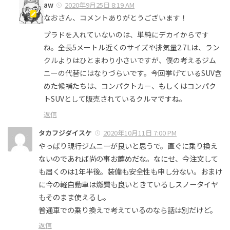
aw
2020年9月25日 8:19 AM
なおさん、コメントありがとうございます！
プラドを入れていないのは、単純にデカイからです
ね。全長5メートル近くのサイズや排気量2.7Lは、ラン
クルよりはひとまわり小さいですが、僕の考えるジム
ニーの代替にはなりづらいです。今回挙げているSUV含
めた候補たちは、コンパクトカー、もしくはコンパク
トSUVとして販売されているクルマですね。
返信
タカフジダイスケ
2020年10月11日 7:00 PM
やっぱり現行ジムニーが良いと思うで。直ぐに乗り換え
ないのであれば尚の事お薦めだな。なにせ、今注文して
も届くのは1年半後。装備も安全性も申し分ない。おまけ
に今の軽自動車は燃費も良いときているしスノータイヤ
もそのまま使えるし。
普通車での乗り換えで考えているのなら話は別だけど。
返信