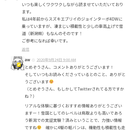
いつも楽しくワクワクしながら読ませていただいており
ます。
私は4年前からスズキエブリイのジョインターボ4DWに
乗っていますが、凄まじい積載性と少しの車高上げで雪
道（新潟県）もなんのそのです！
ご参考になれば幸いです。
返信
aw
2020年9月24日 9:00 AM
とめぞうさん、コメントありがとうございます！
そしていつもお読みくださっているとのこと、ありがと
うございます
（とめぞうさん、もしかしてTwitterされてる方ですか
ね？）
リアルな体験に基づくおすすめ情報ありがとうござい
ますー！雪国としてのレベルは鳥取よりも高いであろ
う新潟での実証実験？済みということで、力強い情報
ですね
確かに4駆の軽バンは、機動性も積載性も走