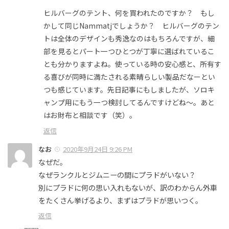
ヒルバーグのテント、何を買われたのですか？ もし
かして同じNammatjでしょうか？ ヒルバーグのテン
トは全体のデザインも秀逸なのはもちろんですが、細
部を見るとパート一つひとつが丁寧に選ばれているこ
とも分かりますよね。使っている時の安心感と、所有す
る喜びが同時に満たされる素晴らしい製品だなーとい
つも感じています。先日記事にもしましたが、ソロキ
ャンプ用にもう一つ検討してるんですけどね〜。あと
はお財布と相談です（笑）。
返信
なお
2020年9月24日 9:26 PM
なぜだ。
なぜランクルとジムニーの間にプラドがいない？
別にプラドに何の思い入れもないが、訳のわからん外車
をたくさん挙げるより、まずはプラドが思いつく。
返信