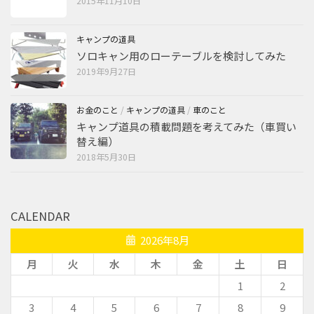
2015年11月10日
キャンプの道具
ソロキャン用のローテーブルを検討してみた
2019年9月27日
お金のこと
/
キャンプの道具
/
車のこと
キャンプ道具の積載問題を考えてみた（車買い
替え編）
2018年5月30日
CALENDAR
2026年8月
月
火
水
木
金
土
日
1
2
3
4
5
6
7
8
9