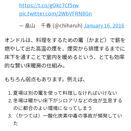
https://t.co/gOkc7Cf5rw
pic.twitter.com/2WbVFRN8Gn
— 畠山 千春 (@chiharuh)
January 16, 2016
オンドルは、料理をするための竃（かまど）で薪を
燃やして出た高温の煙を、煙突から排煙するまでに
床下を通すことで室内を暖めるという、とても効率
的な賢い床暖房の仕組み。
もちろん弱点もあります。例えば、
夏場は別の竃を使って料理しなければいけない
冬場は暖かい床下がシロアリなどの虫が生息する
のに都合のよい環境になってしまう
（かつては）一酸化炭素中毒の事故が頻発してい
た