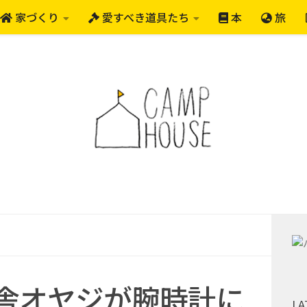
家づくり
愛すべき道具たち
本
旅
舎オヤジが腕時計に
LA