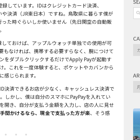
SE
の2つを登録しています。IDはクレジットカード決済、
検
払いや決済（JR東日本）ですね。鳥取県に暮らす僕が
索:
京に行った時ぐらいしか使いません（先日関空の自動販
。
CA
を登録しておけば、アップルウォッチ単独での使用が可
Ca
要もなければ、携帯する必要すらなく、腕につけて
ダブルクリックするだけでApply Payが起動す
け。これを一度体験すると、ポケットやカバンから
AR
に感じられます。
Arc
ID決済できるお店が少なく、キャッシュレス決済で
じ。しかし、僕は自分のスマホにPayPayを入れてい
を開き、自分が支払う金額を入力し、店の人に見せ
手間かけるなら、現金で支払った方が楽
、そう感
・・・