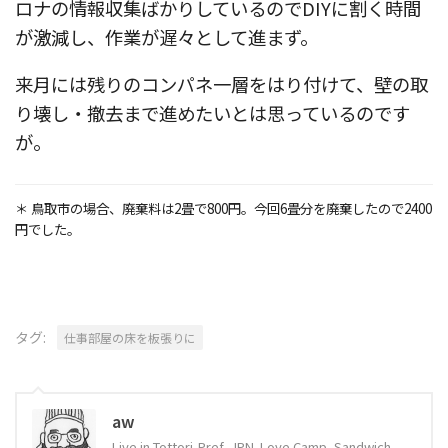
ロナの情報収集ばかりしているのでDIYに割く時間
が激減し、作業が遅々として進まず。
来月には残りのコンパネ一層をはり付けて、壁の取
り壊し・撤去まで進めたいとは思っているのです
が。
＊ 鳥取市の場合、廃棄料は2畳で800円。今回6畳分を廃棄したので2400
円でした。
タグ:
仕事部屋の床を板張りに
aw
Live in Tottori-Pref, JPN. Love Camp, Sandwich,