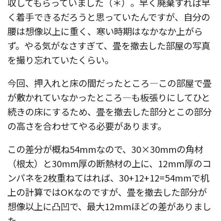
収してもらっていました（＊）。早く廃棄すれば早
く着手できるだろうと思っていたんですが、自分の
腰は想像以上に重く、寒い時期はなかなか上がら
ず。やる気がなさすぎて、畳を撤去した部屋の写真
を撮り忘れていたくらい。
今回、押入れと床の間だったところ—この部屋で畳
が敷かれていなかったところ—も板張りにしてひと
続きの床にするため、畳を撤去した部分とこの部分
の高さを合わせてやる必要があります。
この差分が概ね54mmなので、30×30mmの角材
（根太）と30mm厚の断熱材の上に、12mm厚のコ
ンパネを2枚重ねてはれば、30+12+12=54mmで机
上の計算ではOKなのですが、畳を撤去した部分が
想像以上に凸凹で、最大12mmほどの差がありまし
た。