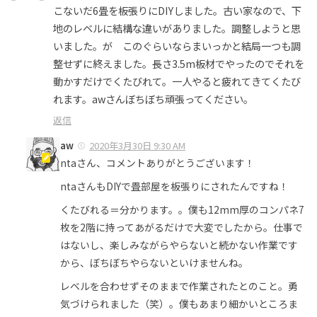
こないだ6畳を板張りにDIYしました。古い家なので、下
地のレベルに結構な違いがありました。調整しようと思
いました。が このぐらいならまいっかと結局一つも調
整せずに終えました。長さ3.5m板材でやったのでそれを
動かすだけでくたびれて。一人やると疲れてきてくたび
れます。awさんぼちぼち頑張ってください。
返信
aw
2020年3月30日 9:30 AM
ntaさん、コメントありがとうございます！
ntaさんもDIYで畳部屋を板張りにされたんですね！
くたびれる＝分かります。。僕も12mm厚のコンパネ7
枚を2階に持ってあがるだけで大変でしたから。仕事で
はないし、楽しみながらやらないと続かない作業です
から、ぼちぼちやらないといけませんね。
レベルを合わせずそのままで作業されたとのこと。勇
気づけられました（笑）。僕もあまり細かいところま