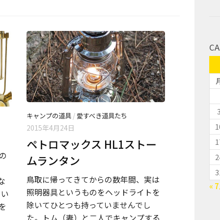
CA
キャンプの道具
/
愛すべき道具たち
1
2015年4月24日
ペトロマックス HL1ストー
1
の
2
ムランタン
3
鳥取に帰ってきてからの数年間、実は
な
« 
照明器具というものをヘッドライトを
てい
除いてひとつも持っていませんでし
を
た。トム（妻）と二人でキャンプする