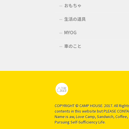
おもちゃ
生活の道具
MYOG
車のこと
COPYRIGHT © CAMP HOUSE. 2017. All Rights
contents in this website but PLEASE CONTAC
Name is aw, Love Camp, Sandwich, Coffee, 
Pursuing Self-Sufficiency Life.