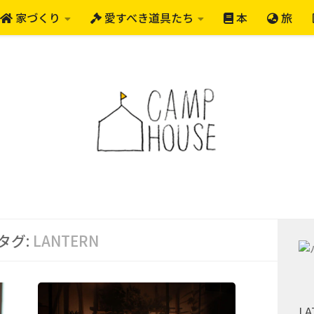
家づくり
愛すべき道具たち
本
旅
タグ:
LANTERN
LA