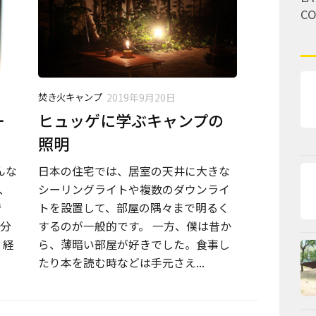
C
焚き火キャンプ
2019年9月20日
ー
ヒュッゲに学ぶキャンプの
照明
んな
日本の住宅では、居室の天井に大きな
、
シーリングライトや複数のダウンライ
で
トを設置して、部屋の隅々まで明るく
気分
するのが一般的です。 一方、僕は昔か
く経
ら、薄暗い部屋が好きでした。食事し
たり本を読む時などは手元さえ...