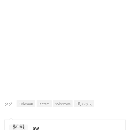
タグ:
Coleman
lantern
solostove
T町ハウス
aw