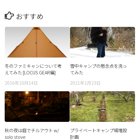
おすすめ
冬のファミキャンについて考
雪中キャンプの懸念点を洗っ
えてみた [LOCUS GEAR編]
てみた
2016年10月14日
2021年1月23日
秋の夜は庭でチルアウト w/
プライベートキャンプ場増設
solo stove
計画