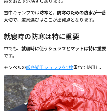
命を落とす危険すらあります。
雪中キャンプでは
防寒と、防寒のための防水が一番
大切
で、道具選びはここが出発点となります。
就寝時の防寒は特に重要
中でも、
就寝時に使うシュラフとマットは特に重要
です。
モンベルの
厳冬期用シュラフを2枚
重ねて使用し、