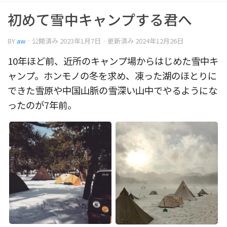
初めて雪中キャンプする君へ
BY
aw
· 公開済み
2023年1月7日
· 更新済み
2024年12月26日
10年ほど前、近所のキャンプ場からはじめた雪中キ
ャンプ。ホンモノの冬を求め、凍った湖のほとりに
できた雪原や中国山脈の雪深い山中でやるようにな
ったのが7年前。