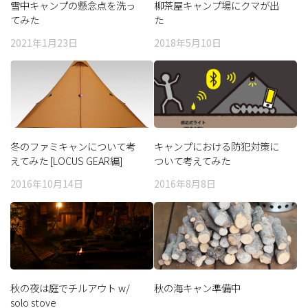
雪中キャンプの懸念点を洗っ
柳茶屋キャンプ場にクマが出
てみた
た
2021年1月23日
2018年5月10日
冬のファミキャンについて考
キャンプにおける防犯対策に
えてみた [LOCUS GEAR編]
ついて考えてみた
2016年10月14日
2016年8月8日
秋の夜は庭でチルアウト w/
秋の海キャン準備中
solo stove