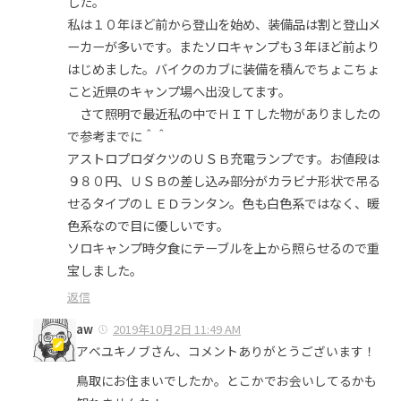
した。
私は１０年ほど前から登山を始め、装備品は割と登山メ
ーカーが多いです。またソロキャンプも３年ほど前より
はじめました。バイクのカブに装備を積んでちょこちょ
こと近県のキャンプ場へ出没してます。
さて照明で最近私の中でＨＩＴした物がありましたの
で参考までに＾＾
アストロプロダクツのＵＳＢ充電ランプです。お値段は
９８０円、ＵＳＢの差し込み部分がカラビナ形状で吊る
せるタイプのＬＥＤランタン。色も白色系ではなく、暖
色系なので目に優しいです。
ソロキャンプ時夕食にテーブルを上から照らせるので重
宝しました。
返信
aw
2019年10月2日 11:49 AM
アベユキノブさん、コメントありがとうございます！
鳥取にお住まいでしたか。とこかでお会いしてるかも