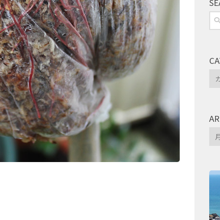
SE
検
索:
CA
Ca
AR
Arc