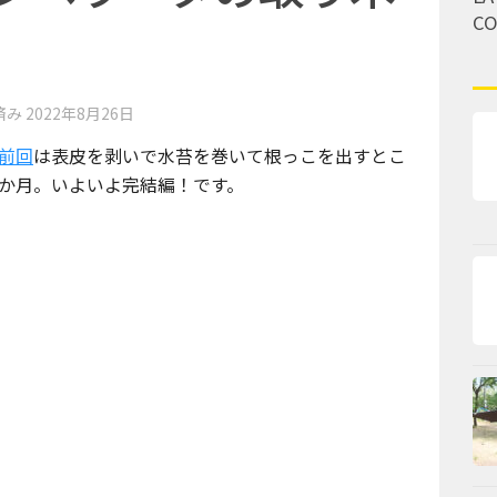
C
済み
2022年8月26日
前回
は表皮を剥いで水苔を巻いて根っこを出すとこ
か月。いよいよ完結編！です。