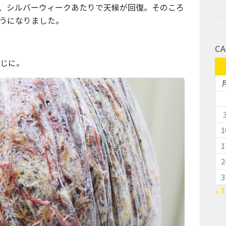
、シルバーウィークあたりで天候が回復。そのころ
うになりました。
CA
感じに。
1
1
2
3
« 