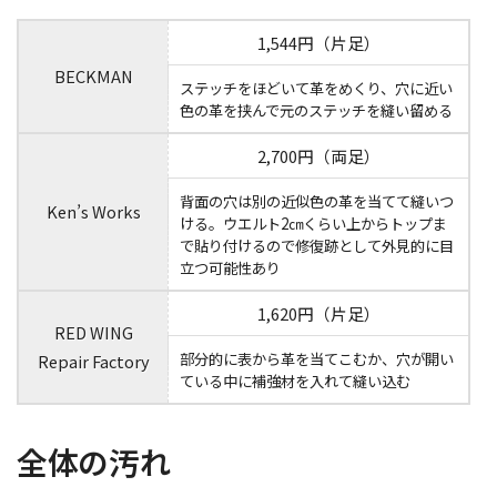
1,544円（片足）
BECKMAN
ステッチをほどいて革をめくり、穴に近い
色の革を挟んで元のステッチを縫い留める
2,700円（両足）
背面の穴は別の近似色の革を当てて縫いつ
Ken’s Works
ける。ウエルト2㎝くらい上からトップま
で貼り付けるので修復跡として外見的に目
立つ可能性あり
1,620円（片足）
RED WING
部分的に表から革を当てこむか、穴が開い
Repair Factory
ている中に補強材を入れて縫い込む
全体の汚れ