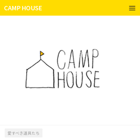
CAMP HOUSE
コンテンツへスキップ
愛すべき道具たち