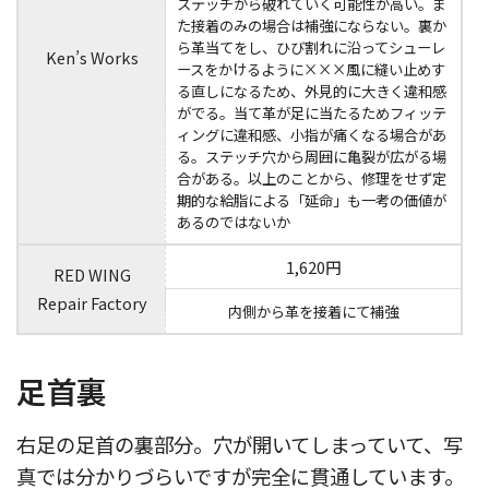
ステッチから破れていく可能性が高い。ま
た接着のみの場合は補強にならない。裏か
ら革当てをし、ひび割れに沿ってシューレ
Ken’s Works
ースをかけるように×××風に縫い止めす
る直しになるため、外見的に大きく違和感
がでる。当て革が足に当たるためフィッテ
ィングに違和感、小指が痛くなる場合があ
る。ステッチ穴から周囲に亀裂が広がる場
合がある。以上のことから、修理をせず定
期的な給脂による「延命」も一考の価値が
あるのではないか
1,620円
RED WING
Repair Factory
内側から革を接着にて補強
足首裏
右足の足首の裏部分。穴が開いてしまっていて、写
真では分かりづらいですが完全に貫通しています。