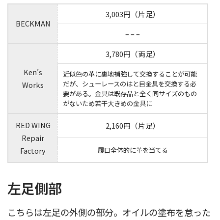
3,003円（片足）
BECKMAN
– – –
3,780円（両足）
Ken’s
近似色の革に裏地補強して交換することが可能
だが、シューレースのはと目金具を交換する必
Works
要がある。金具は既存品と全く同サイズのもの
がないため若干大きめの金具に
RED WING
2,160円（片足）
Repair
Factory
履口全体的に革を当てる
左足側部
こちらは左足の外側の部分。オイルの塗布を怠った