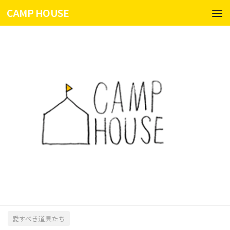
CAMP HOUSE
コンテンツへスキップ
愛すべき道具たち