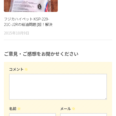
フジカハイペット KSP-229-
21C-J2Rの給油問題 [超！解決
編]
2015年10月9日
ご意見・ご感想をお聞かせください
コメント
※
名前
※
メール
※