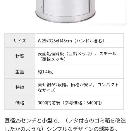
サイズ
W25xD25xH45cm（ハンドル含む）
表面処理鋼板（亜鉛メッキ）、スチール
材質
（亜鉛メッキ）
重量
約1.4kg
乗せ網が2段階。価格が安い。コンパクト
特徴
なサイズ
価格
3000円前後（参考価格：5400円）
直径25センチと小型で、（フタ付きのゴミ箱を改造
したかのような）シンプルなデザインの燻製器。