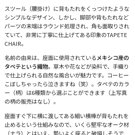
スツール（腰掛け）に背もたれをくっつけたような
シンプルなデザイン、しかし、脚部や背もたれなど
パーツの末端はラウンド処理され、角も面取りされ
ていて、非常に丁寧に仕上げてある印象のTAPETE
CHAIR。
名前の由来は、座面に使用されている
メキシコ産の
タペテという織物
。草木や花などが染料で、手織り
で仕上げられる自然な風合いが魅力です。コーヒー
こぼしちゃったら泣きますね（笑）。タペテのカラ
ー（柄）は6種類から選ぶことができます（上写真
の柄の販売はなし）。
座面すぐ下に横に渡してある細い横棒が背もたれを
止めるという仕組みなので、いくら堅牢なオーク材
（ナラ）とはいえ、勢いよく座ると破損しそうで