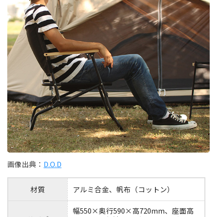
画像出典：
D.O.D
材質
アルミ合金、帆布（コットン）
幅550×奥行590×高720mm、座面高