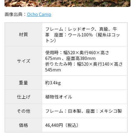
画像出典：
Ocho Camp
フレーム：レッドオーク、真鍮、牛
材質
革 座面：ウール100％（縦糸はコッ
トン）
使用時：幅520×奥行460×高さ
675mm 、座面高380mm
サイズ
折りたたみ時：幅520×奥行140×高さ
545mm
重量
約3.4kg
仕上げ
植物性オイル
その他
フレーム：日本製、座面：メキシコ製
価格
46,440円（税込）