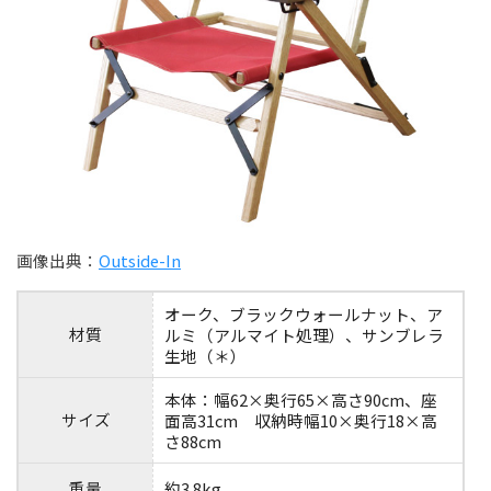
画像出典：
Outside-In
オーク、ブラックウォールナット、ア
材質
ルミ（アルマイト処理）、サンブレラ
生地（＊）
本体：幅62×奥行65×高さ90cm、座
サイズ
面高31cm 収納時幅10×奥行18×高
さ88cm
重量
約3.8kg