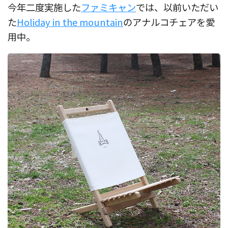
今年二度実施した
ファミキャン
では、以前いただい
た
Holiday in the mountain
のアナルコチェアを愛
用中。