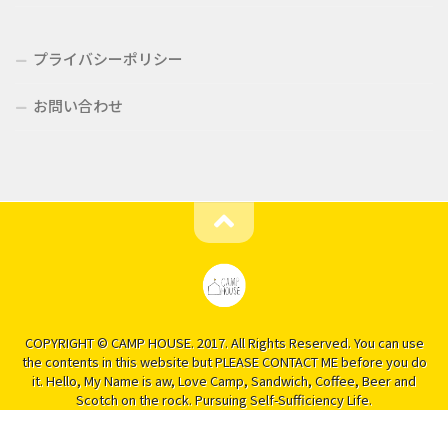
プライバシーポリシー
お問い合わせ
COPYRIGHT © CAMP HOUSE. 2017. All Rights Reserved. You can use
the contents in this website but PLEASE CONTACT ME before you do
it. Hello, My Name is aw, Love Camp, Sandwich, Coffee, Beer and
Scotch on the rock. Pursuing Self-Sufficiency Life.