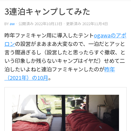
3連泊キャンプしてみた
BY
aw
· 公開済み
2022年10月13日
· 更新済み
2022年11月4日
昨年ファミキャン用に導入したテント
ogawaのアポ
ロン
の設営がまあまあ大変なので、一泊だとアッと
言う間過ぎるし（設営したと思ったらすぐ撤収、と
いう印象しか残らないキャンプはイヤだ）せめて二
泊したいよねと連泊ファミキャンしたのが
昨年
（2021年）の10月
。